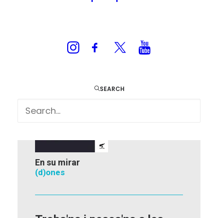
TORNAR A L'AGENDA
L'havanera del dia
SEARCH
En su mirar
(d)ones