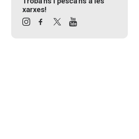
Troba'ns i pesca'ns a les
xarxes!