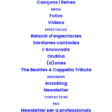
Cançons i lletres
DETALLS
MEDIA
Data:
28/07/2024
Fotos
Hora:
18:00
Vídeos
ESPECTACLES
ORGANITZADOR
Relació d’espectacles
Sardanes cantades
Ajuntament d’Òrrius
L’Anxovada
Ondina
RECINTE
(d)ones
Òrrius
The Beatles A Cappella Tribute
ANXONEWS
Plaça de l’Església
Anxoblog
Òrrius
,
Barcelona
08317
+ Mapa de
Newsletter
Google
CONTACTA’NS
PRO
Newsletter per a professionals