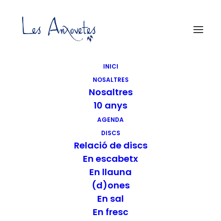
INICI
Concert a Òrrius
NOSALTRES
Nosaltres
10 anys
AGENDA
DISCS
Relació de discs
«
L’Estartit
El Pla del Penedès
En escabetx
»
En llauna
(d)ones
En sal
En fresc